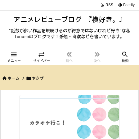

Feedly
RSS
アニメレビューブログ 『横好き。』
"話数が多い作品を観続けるのが得意ではないけれど好き"な私
lenoreのブログです！感想・考察などを書いています。





メニュー
サイドバー
前へ
次へ
検索


ホーム
>
ヤクザ