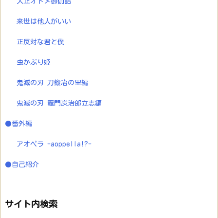
大正オトメ御伽話
来世は他人がいい
正反対な君と僕
虫かぶり姫
鬼滅の刃 刀鍛冶の里編
鬼滅の刃 竈門炭治郎立志編
●番外編
アオペラ -aoppella!?-
●自己紹介
サイト内検索