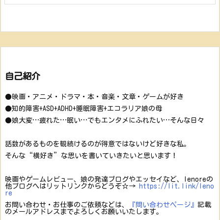
自己紹介
●映画・アニメ・ドラマ・本・音楽・文章・ゲームが好き
●知的障害+ASD+ADHD+睡眠障害+エコラリア娘の母
●娘大変…疲れた…眠い…でもエンタメにふれたい…そんな日々
話数があるものを観続けるのが得意ではないけど好きな私。
そんな“横好き”な思いを書いていきたいと思います！
映画やゲームレビュー、娘の発達ブログやエッセイなど、lenoreの
他ブログへはリットリンクからどうぞ☆→
https://lit.link/leno
re
お問い合わせ・お仕事のご依頼などは、
『問い合わせページ』
記載
のメールアドレスまでよろしくお願いいたします。