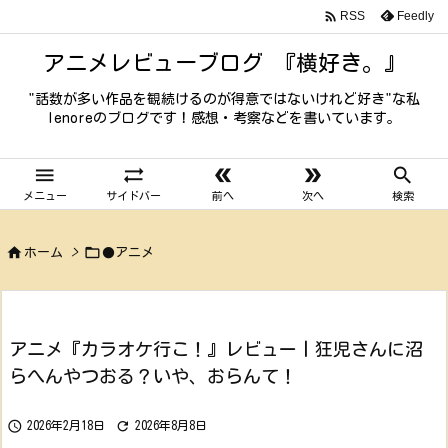

Feedly
RSS
アニメレビューブログ 『横好き。』
"話数が多い作品を観続けるのが得意ではないけれど好き"な私
lenoreのブログです！感想・考察などを書いています。





メニュー
サイドバー
前へ
次へ
検索


ホーム
>
●アニメ
アニメ『カラオケ行こ！』レビュー丨狂児さんに沼
らへんやつおる？いや、おらんて！


2026年2月18日
2026年8月8日