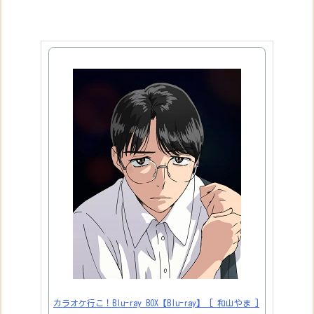
カラオケ行こ！Blu-ray BOX【Blu-ray】 [ 和山やま ]