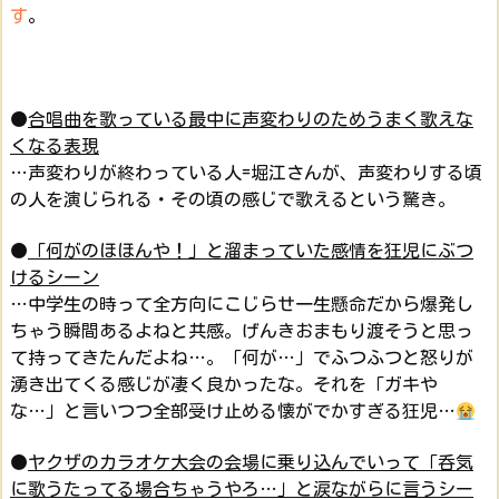
す
。
●
合唱曲を歌っている最中に声変わりのためうまく歌えな
くなる表現
…声変わりが終わっている人=堀江さんが、声変わりする頃
の人を演じられる・その頃の感じで歌えるという驚き。
●
「何がのほほんや！」と溜まっていた感情を狂児にぶつ
けるシーン
…中学生の時って全方向にこじらせ一生懸命だから爆発し
ちゃう瞬間あるよねと共感。げんきおまもり渡そうと思っ
て持ってきたんだよね…。「何が…」でふつふつと怒りが
湧き出てくる感じが凄く良かったな。それを「ガキや
な…」と言いつつ全部受け止める懐がでかすぎる狂児…
●
ヤクザのカラオケ大会の会場に乗り込んでいって「呑気
に歌うたってる場合ちゃうやろ…」と涙ながらに言うシー