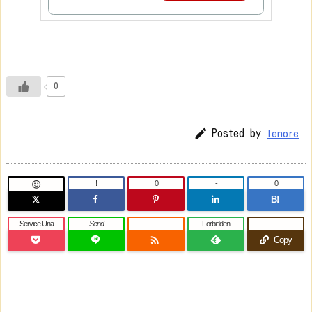
0

Posted by
lenore
!
0
-
0

B!
Service Una
Send
-
Forbidden
-

Copy