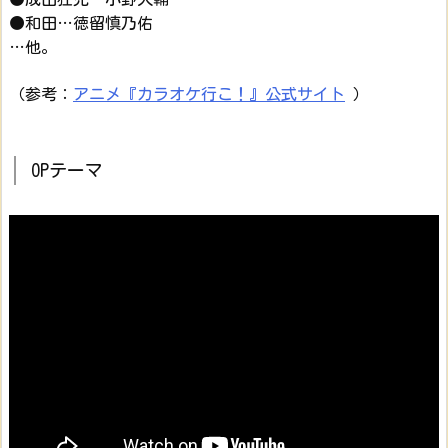
●和田…徳留慎乃佑
…他。
（参考：
アニメ『カラオケ行こ！』公式サイト
）
OPテーマ