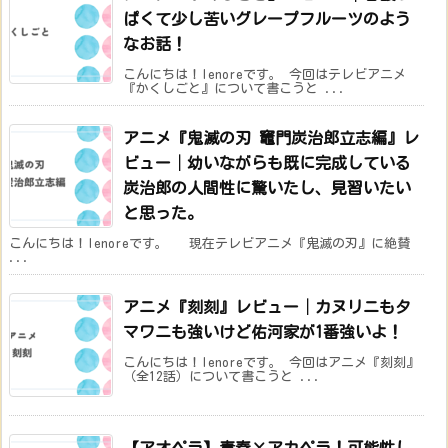
ぱくて少し苦いグレープフルーツのよう
なお話！
こんにちは！lenoreです。 今回はテレビアニメ
『かくしごと』について書こうと ...
アニメ『鬼滅の刃 竈門炭治郎立志編』レ
ビュー│幼いながらも既に完成している
炭治郎の人間性に驚いたし、見習いたい
と思った。
こんにちは！lenoreです。 現在テレビアニメ『鬼滅の刃』に絶賛
...
アニメ『刻刻』レビュー│カヌリニもタ
マワニも強いけど佑河家が1番強いよ！
こんにちは！lenoreです。 今回はアニメ『刻刻』
（全12話）について書こうと ...
【アオペラ】青春×アカペラ！可能性し