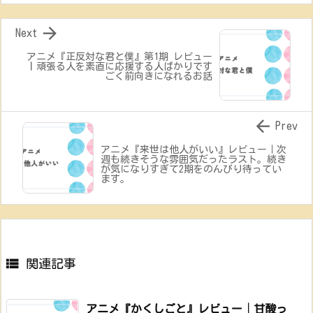

Next
アニメ『正反対な君と僕』第1期 レビュー
丨頑張る人を素直に応援する人ばかりです
ごく前向きになれるお話

Prev
アニメ『来世は他人がいい』レビュー｜次
週も続きそうな雰囲気だったラスト。続き
が気になりすぎて2期をのんびり待ってい
ます。

関連記事
アニメ『かくしごと』レビュー│甘酸っ