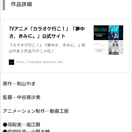
作品詳細
TVアニメ「カラオケ行こ！」「夢中
さ、きみに。」公式サイト
『カラオケ行こ！』『夢中さ、きみに。』和
山やま２作品TVアニメ化！
https://karaoke-muchusa.com/
原作…和山やま
監督…中谷亜沙美
アニメーション制作…動画工房
●岡聡実…堀江瞬
●成田狂児…小野大輔