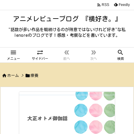

Feedly
RSS
アニメレビューブログ 『横好き。』
"話数が多い作品を観続けるのが得意ではないけれど好き"な私
lenoreのブログです！感想・考察などを書いています。





メニュー
サイドバー
前へ
次へ
検索


ホーム
>
療養