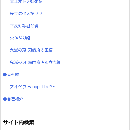
大正オトメ御伽話
来世は他人がいい
正反対な君と僕
虫かぶり姫
鬼滅の刃 刀鍛冶の里編
鬼滅の刃 竈門炭治郎立志編
●番外編
アオペラ -aoppella!?-
●自己紹介
サイト内検索