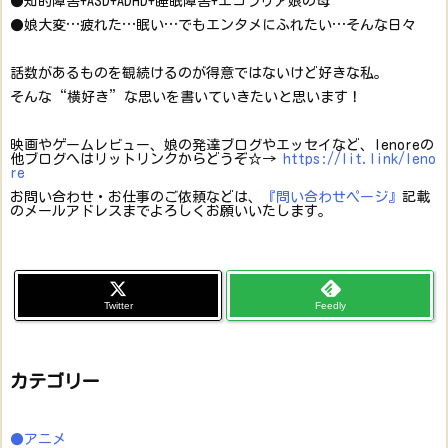
●知的障害+ASD+ADHD+睡眠障害+エコラリア娘の母
●娘大変…疲れた…眠い…でもエンタメにふれたい…そんな日々
話数があるものを観続けるのが得意ではないけど好きな私。
そんな“横好き”な思いを書いていきたいと思います！
映画やゲームレビュー、娘の発達ブログやエッセイなど、lenoreの
他ブログへはリットリンクからどうぞ☆→
https://lit.link/leno
re
お問い合わせ・お仕事のご依頼などは、
『問い合わせページ』
記載
のメールアドレスまでよろしくお願いいたします。
Twitter
Feedly
カテゴリー
●アニメ