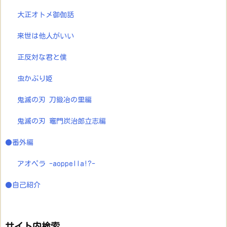
大正オトメ御伽話
来世は他人がいい
正反対な君と僕
虫かぶり姫
鬼滅の刃 刀鍛冶の里編
鬼滅の刃 竈門炭治郎立志編
●番外編
アオペラ -aoppella!?-
●自己紹介
サイト内検索