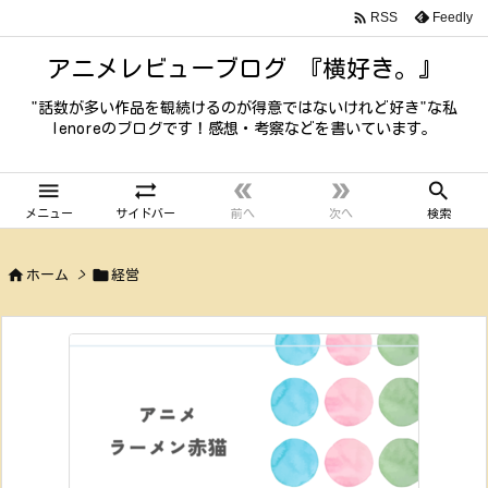

Feedly
RSS
アニメレビューブログ 『横好き。』
"話数が多い作品を観続けるのが得意ではないけれど好き"な私
lenoreのブログです！感想・考察などを書いています。





メニュー
サイドバー
前へ
次へ
検索


ホーム
>
経営