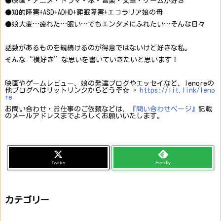
●映画・アニメ・ドラマ・本・音楽・文章・ゲームが好き
●知的障害+ASD+ADHD+睡眠障害+エコラリア娘の母
●娘大変…疲れた…眠い…でもエンタメにふれたい…そんな日々
話数があるものを観続けるのが得意ではないけど好きな私。
そんな“横好き”な思いを書いていきたいと思います！
映画やゲームレビュー、娘の発達ブログやエッセイなど、lenoreの
他ブログへはリットリンクからどうぞ☆→
https://lit.link/leno
re
お問い合わせ・お仕事のご依頼などは、
『問い合わせページ』
記載
のメールアドレスまでよろしくお願いいたします。
Twitter
Feedly
カテゴリー