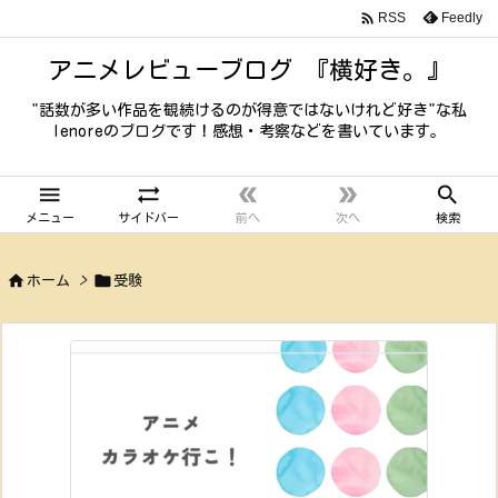

Feedly
RSS
アニメレビューブログ 『横好き。』
"話数が多い作品を観続けるのが得意ではないけれど好き"な私
lenoreのブログです！感想・考察などを書いています。





メニュー
サイドバー
前へ
次へ
検索


ホーム
>
受験