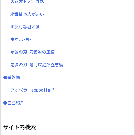
大正オトメ御伽話
来世は他人がいい
正反対な君と僕
虫かぶり姫
鬼滅の刃 刀鍛冶の里編
鬼滅の刃 竈門炭治郎立志編
●番外編
アオペラ -aoppella!?-
●自己紹介
サイト内検索