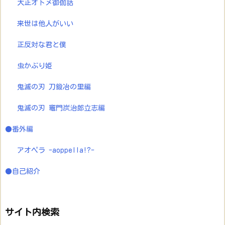
大正オトメ御伽話
来世は他人がいい
正反対な君と僕
虫かぶり姫
鬼滅の刃 刀鍛冶の里編
鬼滅の刃 竈門炭治郎立志編
●番外編
アオペラ -aoppella!?-
●自己紹介
サイト内検索