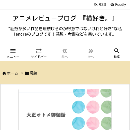

Feedly
RSS
アニメレビューブログ 『横好き。』
"話数が多い作品を観続けるのが得意ではないけれど好き"な私
lenoreのブログです！感想・考察などを書いています。





メニュー
サイドバー
前へ
次へ
検索


ホーム
>
母親