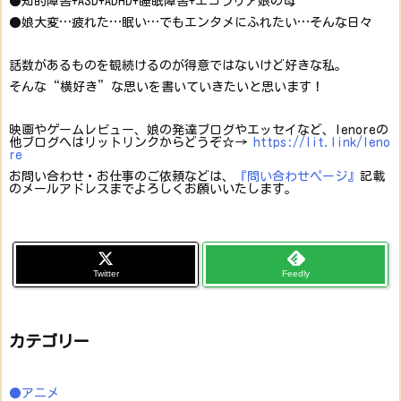
●知的障害+ASD+ADHD+睡眠障害+エコラリア娘の母
●娘大変…疲れた…眠い…でもエンタメにふれたい…そんな日々
話数があるものを観続けるのが得意ではないけど好きな私。
そんな“横好き”な思いを書いていきたいと思います！
映画やゲームレビュー、娘の発達ブログやエッセイなど、lenoreの
他ブログへはリットリンクからどうぞ☆→
https://lit.link/leno
re
お問い合わせ・お仕事のご依頼などは、
『問い合わせページ』
記載
のメールアドレスまでよろしくお願いいたします。
Twitter
Feedly
カテゴリー
●アニメ