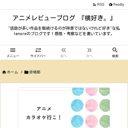

Feedly
RSS
アニメレビューブログ 『横好き。』
"話数が多い作品を観続けるのが得意ではないけれど好き"な私
lenoreのブログです！感想・考察などを書いています。





メニュー
サイドバー
前へ
次へ
検索


ホーム
>
合唱部