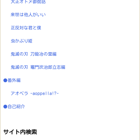
大正オトメ御伽話
来世は他人がいい
正反対な君と僕
虫かぶり姫
鬼滅の刃 刀鍛冶の里編
鬼滅の刃 竈門炭治郎立志編
●番外編
アオペラ -aoppella!?-
●自己紹介
サイト内検索