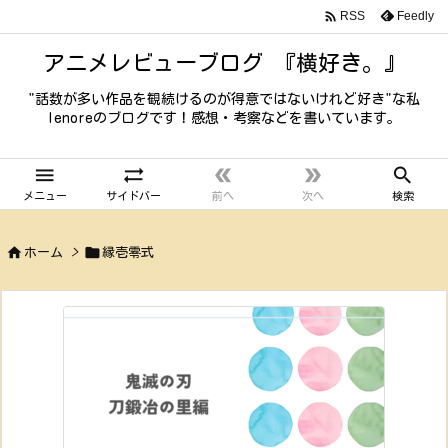

Feedly
RSS
アニメレビューブログ 『横好き。』
"話数が多い作品を観続けるのが得意ではないけれど好き"な私
lenoreのブログです！感想・考察などを書いています。





メニュー
サイドバー
前へ
次へ
検索


ホーム
>
縁壱零式