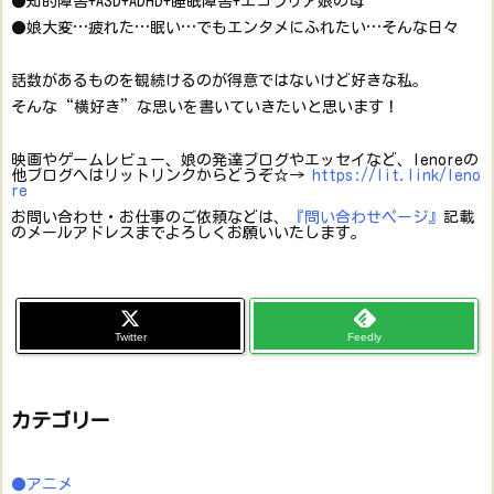
●知的障害+ASD+ADHD+睡眠障害+エコラリア娘の母
●娘大変…疲れた…眠い…でもエンタメにふれたい…そんな日々
話数があるものを観続けるのが得意ではないけど好きな私。
そんな“横好き”な思いを書いていきたいと思います！
映画やゲームレビュー、娘の発達ブログやエッセイなど、lenoreの
他ブログへはリットリンクからどうぞ☆→
https://lit.link/leno
re
お問い合わせ・お仕事のご依頼などは、
『問い合わせページ』
記載
のメールアドレスまでよろしくお願いいたします。
Twitter
Feedly
カテゴリー
●アニメ