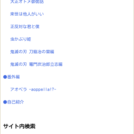
大正オトメ御伽話
来世は他人がいい
正反対な君と僕
虫かぶり姫
鬼滅の刃 刀鍛冶の里編
鬼滅の刃 竈門炭治郎立志編
●番外編
アオペラ -aoppella!?-
●自己紹介
サイト内検索