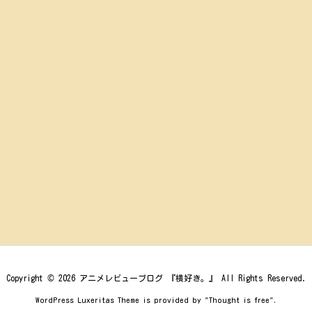
Copyright ©
2026
アニメレビューブログ 『横好き。』
All Rights Reserved.
WordPress Luxeritas Theme is provided by "
Thought is free
".