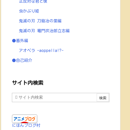
正反対な君と僕
虫かぶり姫
鬼滅の刃 刀鍛冶の里編
鬼滅の刃 竈門炭治郎立志編
●番外編
アオペラ -aoppella!?-
●自己紹介
サイト内検索
にほんブログ村