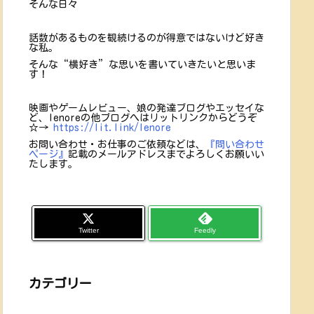
そんな日々
話数があるものを観続けるのが得意ではないけど好き
な私。
そんな“横好き”な思いを書いていきたいと思いま
す！
映画やゲームレビュー、娘の発達ブログやエッセイな
ど、lenoreの他ブログへはリットリンクからどうぞ
☆→
https://lit.link/lenore
お問い合わせ・お仕事のご依頼などは、
『問い合わせ
ページ』
記載のメールアドレスまでよろしくお願いい
たします。
Twitter
Feedly
カテゴリー