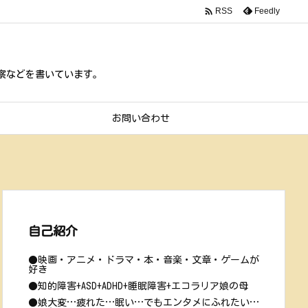

Feedly
RSS
』
考察などを書いています。
お問い合わせ
自己紹介
●映画・アニメ・ドラマ・本・音楽・文章・ゲームが
好き
●知的障害+ASD+ADHD+睡眠障害+エコラリア娘の母
●娘大変…疲れた…眠い…でもエンタメにふれたい…