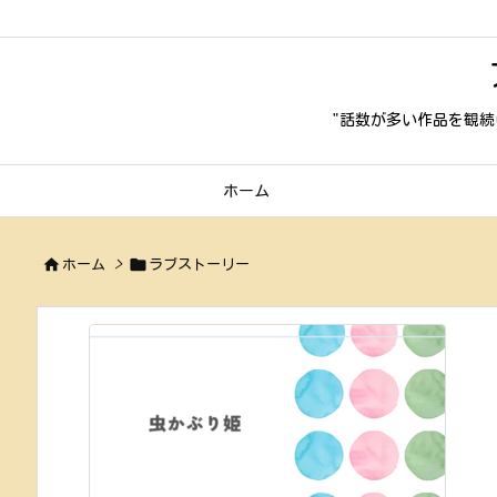
"話数が多い作品を観続
ホーム


ホーム
>
ラブストーリー