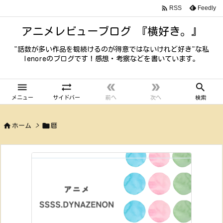

Feedly
RSS
アニメレビューブログ 『横好き。』
"話数が多い作品を観続けるのが得意ではないけれど好き"な私
lenoreのブログです！感想・考察などを書いています。





メニュー
サイドバー
前へ
次へ
検索


ホーム
>
暦