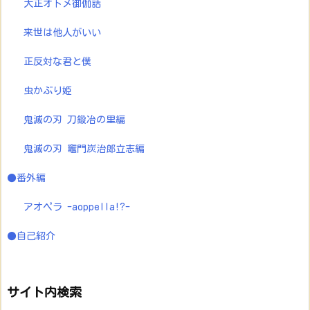
大正オトメ御伽話
来世は他人がいい
正反対な君と僕
虫かぶり姫
鬼滅の刃 刀鍛冶の里編
鬼滅の刃 竈門炭治郎立志編
●番外編
アオペラ -aoppella!?-
●自己紹介
サイト内検索