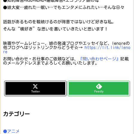
●知的障害+ASD+ADHD+睡眠障害+エコラリア娘の母
●娘大変…疲れた…眠い…でもエンタメにふれたい…そんな日々
話数があるものを観続けるのが得意ではないけど好きな私。
そんな“横好き”な思いを書いていきたいと思います！
映画やゲームレビュー、娘の発達ブログやエッセイなど、lenoreの
他ブログへはリットリンクからどうぞ☆→
https://lit.link/leno
re
お問い合わせ・お仕事のご依頼などは、
『問い合わせページ』
記載
のメールアドレスまでよろしくお願いいたします。
Twitter
Feedly
カテゴリー
●アニメ